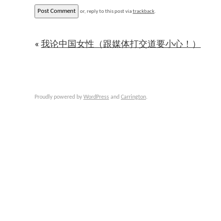
or, reply to this post via
trackback
.
«
我论中国女性（跟媒体打交道要小心！）
Proudly powered by
WordPress
and
Carrington
.