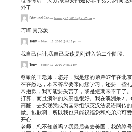
道你有语言天分,最重要的是你非常努力,因而达
外了
Edmund Cao
—
January 27, 2010 @ 2:52 pm
—
呵呵,真形象.
Tony
—
March 13, 2010 @ 8:12 pm
—
我自己估计,我自己应该是刚进入第二个阶段.
Tony
—
March 13, 2010 @ 8:19 pm
—
尊敬的王老师，您好，我是您的弟弟07年在北
在在悉尼，本来答应要来向您学习，还要一些礼
常抱歉，我可能要失言了，或是短期来不了了。
打算，而且澳洲的风景也很好。我在澳洲呆2，
高翻，去实现我成为国际组织英汉法复语同传的
做。抱歉啊，所以我也只能祝福您和您弟弟可爱
开心。
老师，您不知道吗？我最后会去美国，我的绰号